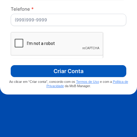
Telefone
*
Criar Conta
Ao clicar em “Criar conta”, concordo com os
Termos de Uso
e com a
Política de
Privacidade
da MsB Manager.